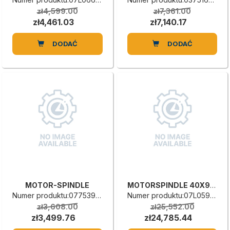
zł4,599.00
zł7,361.00
zł4,461.03
zł7,140.17
DODAĆ
DODAĆ
MOTOR-SPINDLE
MOTORSPINDLE 40X93 10.5KW 100HZ 6000R
Numer produktu:0775390028G
Numer produktu:07L0598788B
zł3,608.00
zł25,552.00
zł3,499.76
zł24,785.44