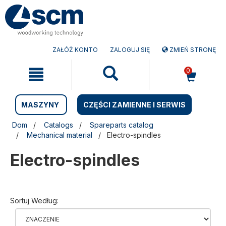
Przejdź
Przejdź
do
do
treści
menu
nawigacyjnego
ZAŁÓŻ KONTO
ZALOGUJ SIĘ
ZMIEŃ STRONĘ
0
MASZYNY
CZĘŚCI ZAMIENNE I SERWIS
Dom
Catalogs
Spareparts catalog
Mechanical material
Electro-spindles
Electro-spindles
Sortuj Według: