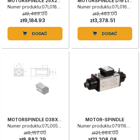
MOTORSPINDLE 25X26 3KW 100HZ 6000
MOTORSPINDLE D16 L13 0.35KW 200HZ
Numer produktu:07L0187494L
Numer produktu:07L0163099C
zł9,469.00
zł3,483.00
zł9,184.93
zł3,378.51
DODAĆ
DODAĆ
MOTORSPINDLE D38X80 2.6KW 50HZ 3000R
MOTOR-SPINDLE
Numer produktu:07L0056113C
Numer produktu:0791160015D
zł9,157.00
zł21,864.00
zł8,882.29
zł21,208.08