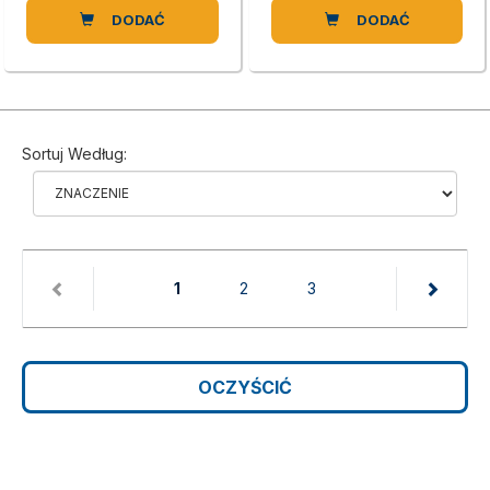
DODAĆ
DODAĆ
Sortuj Według:
(current)
1
2
3
OCZYŚCIĆ