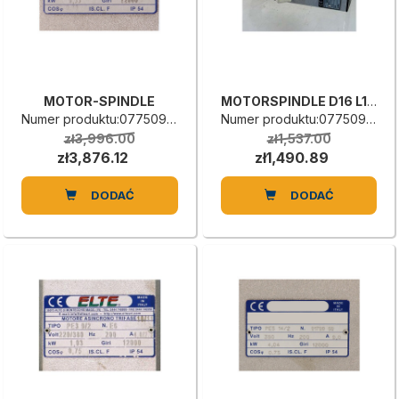
MOTOR-SPINDLE
MOTORSPINDLE D16 L13 0.35KW 12000
Numer produktu:0775090017A
Numer produktu:0775090014D
zł3,996.00
zł1,537.00
zł3,876.12
zł1,490.89
DODAĆ
DODAĆ