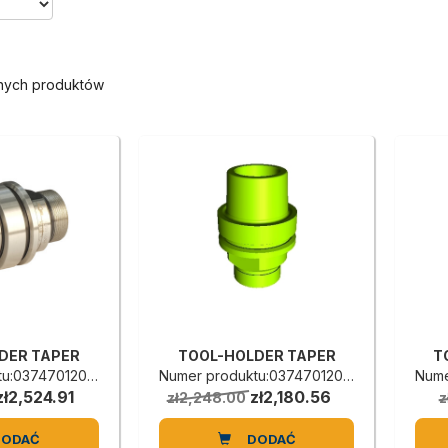
onych produktów
DER TAPER
TOOL-HOLDER TAPER
T
u:0374701205G
Numer produktu:0374701204E
Nume
zł2,524.91
zł2,180.56
zł2,248.00
z
DODAĆ
DODAĆ