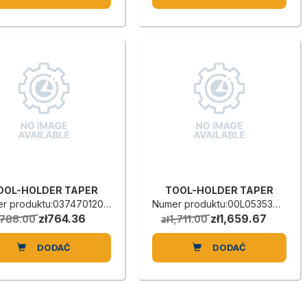
OOL-HOLDER TAPER
TOOL-HOLDER TAPER
r produktu:0374701207B
Numer produktu:00L0535373H
zł764.36
zł1,659.67
ł788.00
zł1,711.00
DODAĆ
DODAĆ