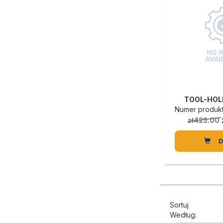
TOOL-HOL
Numer produkt
zł423.00
Sortuj
Według: