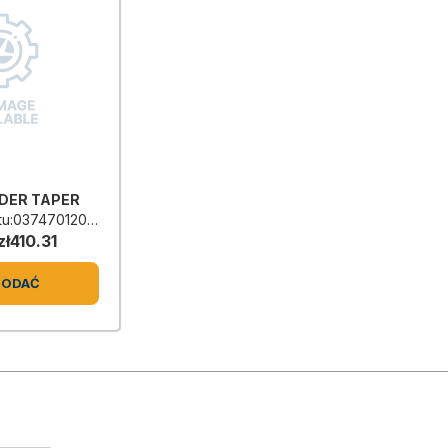
DER TAPER
u:0374701206L
zł410.31
DODAĆ