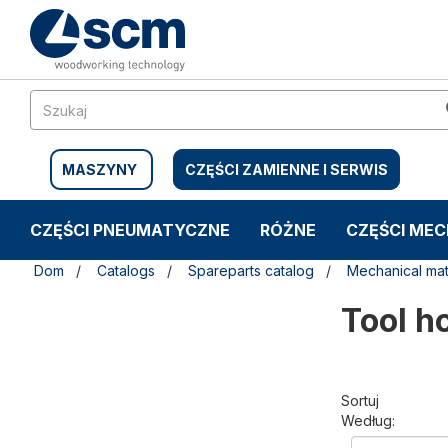
Przejdź
Przejdź
do
do
treści
menu
nawigacyjnego
MASZYNY
CZĘŚCI ZAMIENNE I SERWIS
CZĘŚCI PNEUMATYCZNE
RÓŻNE
CZĘŚCI ME
Dom
Catalogs
Spareparts catalog
Mechanical mat
Tool h
Sortuj
Według: