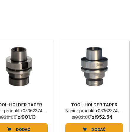
OOL-HOLDER TAPER
TOOL-HOLDER TAPER
r produktu:0336237443L
Numer produktu:0336237442G
zł901.13
zł952.54
ł929.00
zł982.00
DODAĆ
DODAĆ