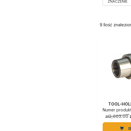
9 Ilość znalezi
TOOL-HOL
Numer produkt
zł2,603.00