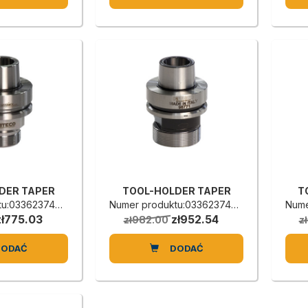
DER TAPER
TOOL-HOLDER TAPER
T
:0336237408F
Numer produktu:0336237401A
Nume
zł775.03
zł952.54
zł982.00
z
DODAĆ
DODAĆ