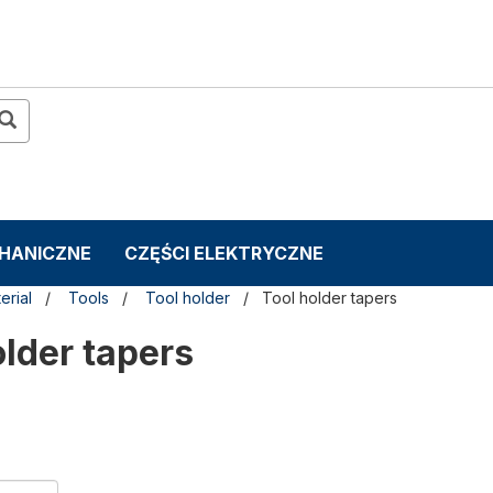
CHANICZNE
CZĘŚCI ELEKTRYCZNE
erial
Tools
Tool holder
Tool holder tapers
older tapers