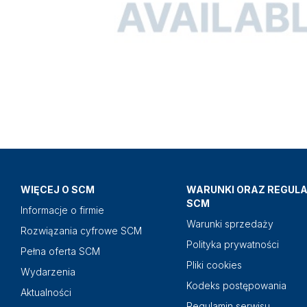
WIĘCEJ O SCM
WARUNKI ORAZ REGUL
SCM
Informacje o firmie
Warunki sprzedaży
Rozwiązania cyfrowe SCM
Polityka prywatności
Pełna oferta SCM
Pliki cookies
Wydarzenia
Kodeks postępowania
Aktualności
Regulamin serwisu