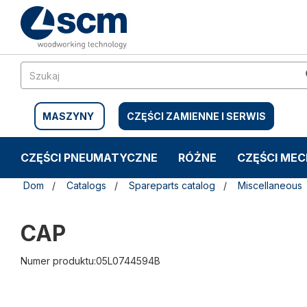
Przejdź
Przejdź
do
do
treści
menu
nawigacyjnego
MASZYNY
CZĘŚCI ZAMIENNE I SERWIS
CZĘŚCI PNEUMATYCZNE
RÓŻNE
CZĘŚCI ME
Dom
Catalogs
Spareparts catalog
Miscellaneous
CAP
Numer produktu:05L0744594B