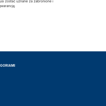
si zostać uznane za zabronione i
gwarancję.
GORIAMI